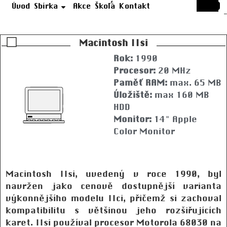
Úvod
Sbírka
Akce
Škola
Kontakt
Macintosh IIsi
Rok:
1990
Procesor:
20 MHz
Paměť RAM:
max. 65 MB
Úložiště:
max 160 MB
HDD
Monitor:
14" Apple
Color Monitor
Macintosh IIsi, uvedený v roce 1990, byl
navržen jako cenově dostupnější varianta
výkonnějšího modelu IIci, přičemž si zachoval
kompatibilitu s většinou jeho rozšiřujících
karet. IIsi používal procesor Motorola 68030 na