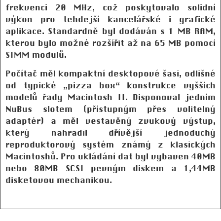
frekvenci 20 MHz, což poskytovalo solidní
výkon pro tehdejší kancelářské i grafické
aplikace. Standardně byl dodáván s 1 MB RAM,
kterou bylo možné rozšířit až na 65 MB pomocí
SIMM modulů.
Počítač měl kompaktní desktopové šasi, odlišné
od typické „pizza box“ konstrukce vyšších
modelů řady Macintosh II. Disponoval jedním
NuBus slotem (přístupným přes volitelný
adaptér) a měl vestavěný zvukový výstup,
který nahradil dřívější jednoduchý
reproduktorový systém známý z klasických
Macintoshů. Pro ukládání dat byl vybaven 40MB
nebo 80MB SCSI pevným diskem a 1,44MB
disketovou mechanikou.