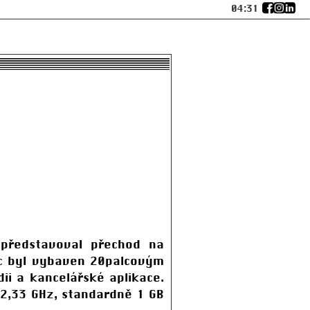
04:31
 představoval přechod na
ac byl vybaven 20palcovým
ii a kancelářské aplikace.
 2,33 GHz, standardně 1 GB