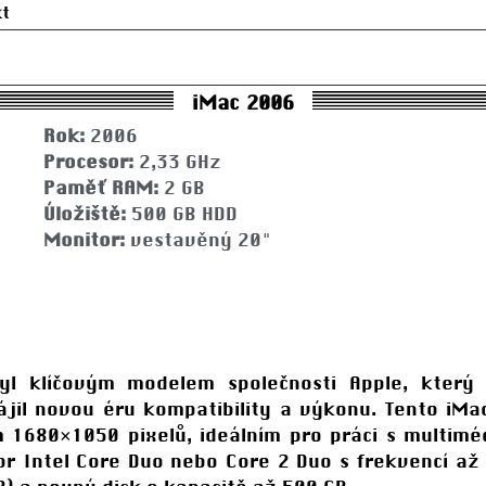
kt
iMac 2006
Rok:
2006
Procesor:
2,33 GHz
Paměť RAM:
2 GB
Úložiště:
500 GB HDD
Monitor:
vestavěný 20"
l klíčovým modelem společnosti Apple, který
hájil novou éru kompatibility a výkonu. Tento iM
m 1680×1050 pixelů, ideálním pro práci s multiméd
or Intel Core Duo nebo Core 2 Duo s frekvencí až