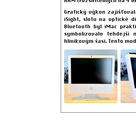
RAM (rozšiřitelných na 4 G
Grafický výkon zajišťova
iSight, slotu na optické 
Bluetooth byl iMac prakt
symbolizovalo tehdejší 
hliníkovým šasi. Tento mo