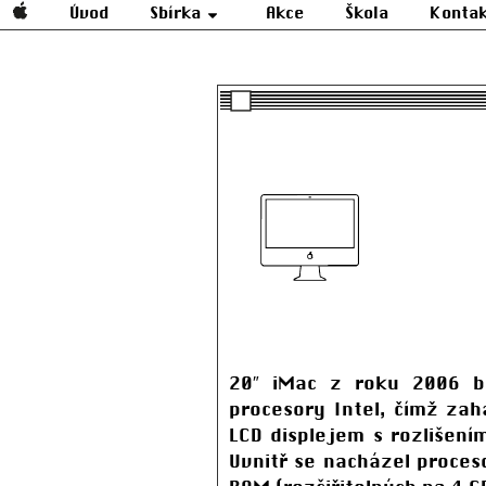
Úvod
Sbírka
Akce
Škola
Konta
20″ iMac z roku 2006 by
procesory Intel, čímž za
LCD displejem s rozlišení
Uvnitř se nacházel proces