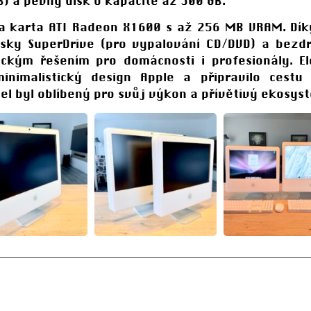
B) a pevný disk o kapacitě až 500 GB.
la karta ATI Radeon X1600 s až 256 MB VRAM. D
disky SuperDrive (pro vypalování CD/DVD) a bezd
ickým řešením pro domácnosti i profesionály. Ele
minimalistický design Apple a připravilo cestu
del byl oblíbený pro svůj výkon a přívětivý ekosys