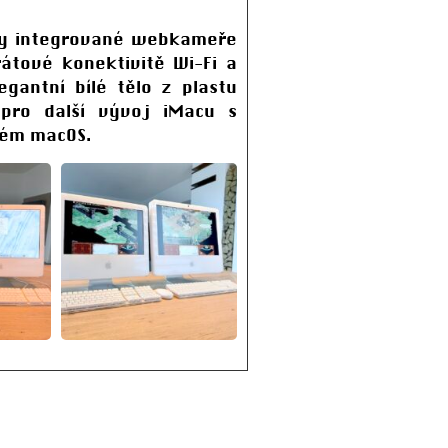
íky integrované webkameře
rátové konektivitě Wi-Fi a
gantní bílé tělo z plastu
 pro další vývoj iMacu s
tém macOS.