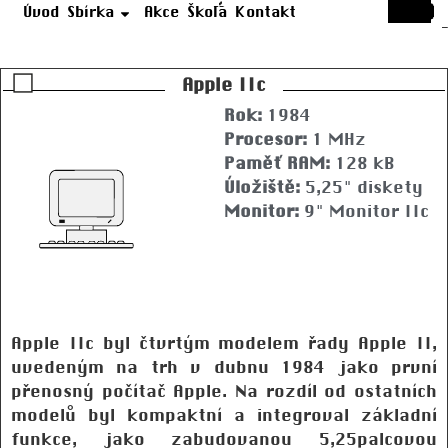
Úvod
Sbírka
Akce
Škola
Kontakt
Apple IIc
Rok:
1984
Procesor:
1 MHz
Paměť RAM:
128 kB
Úložiště:
5,25" diskety
Monitor:
9" Monitor IIc
Apple IIc byl čtvrtým modelem řady Apple II,
uvedeným na trh v dubnu 1984 jako první
přenosný počítač Apple. Na rozdíl od ostatních
modelů byl kompaktní a integroval základní
funkce, jako zabudovanou 5,25palcovou