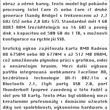
obraz a věrné barvy. Tento model byl poháněn
procesory Intel Core i5 nebo Core i7 druhé
generace (Sandy Bridge) s frekvencemi až 2,7
GHz (i5) nebo 2,8 GHz (i7). Standardně měl 4 GB
DDR3 RAM (rozšiřitelných na 16 GB) a pevný
disk s kapacitou od 500 GB do 1 TB, s možností
konfigurace na rychlejší SSD.
Grafický výkon zajišťovala karta AMD Radeon
HD 6750M nebo HD 6770M s až 512 MB VRAM,
což umožňovalo plynulou práci s grafikou, videi
a nenáročným hraním. Mezi další výbavu
patřila integrovaná webkamera FaceTime HD,
bezdrátová technologie Wi-Fi 802.11n a
Bluetooth 2.1, čtyři porty USB 2.0, port
Thunderbolt (poprvé zavedený v této řadě) a
slot pro SD karty. Tento iMac byl oblíbený mezi
kreativními profesionály i domácími uživateli
díky své spolehlivosti, výkonnému hardwaru a