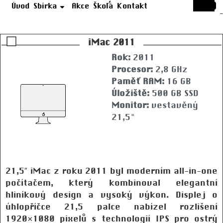
Úvod
Sbírka
Akce
Škola
Kontakt
iMac 2011
Rok:
2011
Procesor:
2,8 GHz
Paměť RAM:
16 GB
Úložiště:
500 GB SSD
Monitor:
vestavěný
21,5"
21,5″ iMac z roku 2011 byl moderním all-in-one
počítačem, který kombinoval elegantní
hliníkový design a vysoký výkon. Displej o
úhlopříčce 21,5 palce nabízel rozlišení
1920×1080 pixelů s technologií IPS pro ostrý